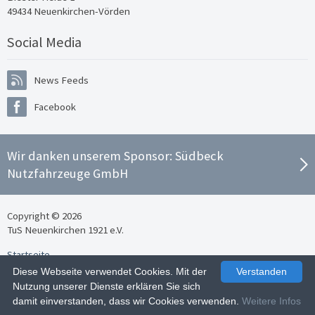
49434 Neuenkirchen-Vörden
Social Media
News Feeds
Facebook
Wir danken unserem Sponsor:
Südbeck
Nutzfahrzeuge GmbH
Copyright © 2026
TuS Neuenkirchen 1921 e.V.
Startseite
Kontakt
Diese Webseite verwendet Cookies. Mit der
Verstanden
Impressum
Nutzung unserer Dienste erklären Sie sich
Datenschutz
damit einverstanden, dass wir Cookies verwenden.
Weitere Infos