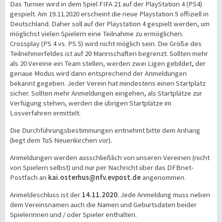
Das Turnier wird in dem Spiel FIFA 21 auf der PlayStation 4 (PS4)
gespielt. Am 19.11.2020 erscheint die neue Playstation 5 offiziell in
Deutschland. Daher soll auf der Playstation 4 gespielt werden, um
möglichst vielen Spielern eine Teilnahme zu ermöglichen.
Crossplay (PS 4 vs. PS 5) wird nicht möglich sein. Die Größe des
Teilnehmerfeldes ist auf 20 Mannschaften begrenzt. Sollten mehr
als 20 Vereine ein Team stellen, werden zwei Ligen gebildet, der
genaue Modus wird dann entsprechend der Anmeldungen
bekannt gegeben. Jeder Verein hat mindestens einen Startplatz
sicher. Sollten mehr Anmeldungen eingehen, als Startplätze zur
Verfügung stehen, werden die übrigen Startplätze im
Losverfahren ermittelt.
Die Durchführungsbestimmungen entnehmt bitte dem Anhang
(liegt dem TuS Neuenkirchen vor).
Anmeldungen werden ausschließlich von unseren Vereinen (nicht
von Spielern selbst) und nur per Nachricht über das DFBnet-
Postfach an
kai.osterhus@nfv.evpost.de
angenommen.
Anmeldeschluss ist der
14.11.2020
. Jede Anmeldung muss neben
dem Vereinsnamen auch die Namen und Geburtsdaten beider
Spielerinnen und / oder Spieler enthalten.