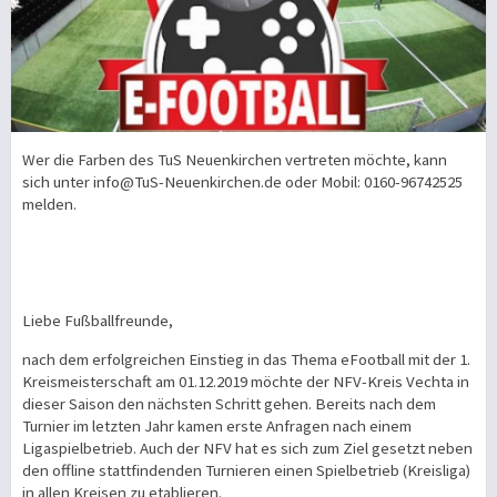
Wer die Farben des TuS Neuenkirchen vertreten möchte, kann
sich unter info@TuS-Neuenkirchen.de oder Mobil: 0160-96742525
melden.
Liebe Fußballfreunde,
nach dem erfolgreichen Einstieg in das Thema eFootball mit der 1.
Kreismeisterschaft am 01.12.2019 möchte der NFV-Kreis Vechta in
dieser Saison den nächsten Schritt gehen. Bereits nach dem
Turnier im letzten Jahr kamen erste Anfragen nach einem
Ligaspielbetrieb. Auch der NFV hat es sich zum Ziel gesetzt neben
den offline stattfindenden Turnieren einen Spielbetrieb (Kreisliga)
in allen Kreisen zu etablieren.