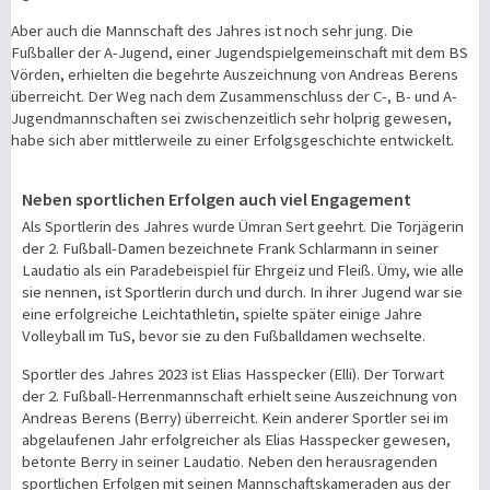
Aber auch die Mannschaft des Jahres ist noch sehr jung. Die
Fußballer der A-Jugend, einer Jugendspielgemeinschaft mit dem BS
Vörden, erhielten die begehrte Auszeichnung von Andreas Berens
überreicht. Der Weg nach dem Zusammenschluss der C-, B- und A-
Jugendmannschaften sei zwischenzeitlich sehr holprig gewesen,
habe sich aber mittlerweile zu einer Erfolgsgeschichte entwickelt.
Neben sportlichen Erfolgen auch viel Engagement
Als Sportlerin des Jahres wurde Ümran Sert geehrt. Die Torjägerin
der 2. Fußball-Damen bezeichnete Frank Schlarmann in seiner
Laudatio als ein Paradebeispiel für Ehrgeiz und Fleiß. Ümy, wie alle
sie nennen, ist Sportlerin durch und durch. In ihrer Jugend war sie
eine erfolgreiche Leichtathletin, spielte später einige Jahre
Volleyball im TuS, bevor sie zu den Fußballdamen wechselte.
Sportler des Jahres 2023 ist Elias Hasspecker (Elli). Der Torwart
der 2. Fußball-Herrenmannschaft erhielt seine Auszeichnung von
Andreas Berens (Berry) überreicht. Kein anderer Sportler sei im
abgelaufenen Jahr erfolgreicher als Elias Hasspecker gewesen,
betonte Berry in seiner Laudatio. Neben den herausragenden
sportlichen Erfolgen mit seinen Mannschaftskameraden aus der