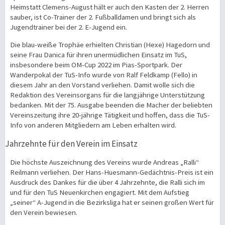
Heimstatt Clemens-August hält er auch den Kasten der 2. Herren
sauber, ist Co-Trainer der 2. Fußballdamen und bringt sich als
Jugendtrainer bei der 2. E-Jugend ein.
Die blau-weiße Trophäe erhielten Christian (Hexe) Hagedorn und
seine Frau Danica für ihren unermüdlichen Einsatz im TuS,
insbesondere beim OM-Cup 2022 im Pias-Sportpark. Der
Wanderpokal der TuS-Info wurde von Ralf Feldkamp (Fello) in
diesem Jahr an den Vorstand verliehen. Damit wolle sich die
Redaktion des Vereinsorgans für die langjährige Unterstützung
bedanken. Mit der 75. Ausgabe beenden die Macher der beliebten
Vereinszeitung ihre 20-jährige Tätigkeit und hoffen, dass die TuS-
Info von anderen Mitgliedern am Leben erhalten wird.
Jahrzehnte für den Verein im Einsatz
Die höchste Auszeichnung des Vereins wurde Andreas „Ralli“
Reilmann verliehen. Der Hans-Huesmann-Gedächtnis-Preis ist ein
Ausdruck des Dankes für die über 4 Jahrzehnte, die Ralli sich im
und für den TuS Neuenkirchen engagiert. Mit dem Aufstieg
„seiner“ A-Jugend in die Bezirksliga hat er seinen großen Wert für
den Verein bewiesen.