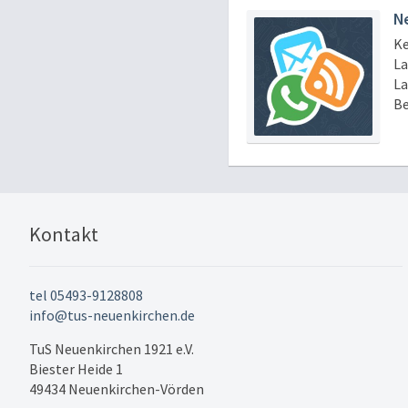
N
Ke
La
La
Be
Kontakt
tel 05493-9128808
info@tus-neuenkirchen.de
TuS Neuenkirchen 1921 e.V.
Biester Heide 1
49434 Neuenkirchen-Vörden