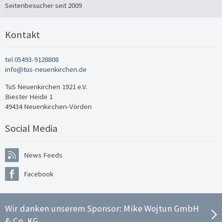
Seitenbesucher seit 2009
Kontakt
tel 05493-9128808
info@tus-neuenkirchen.de
TuS Neuenkirchen 1921 e.V.
Biester Heide 1
49434 Neuenkirchen-Vörden
Social Media
News Feeds
Facebook
Wir danken unserem Sponsor:
Mike Wojtun GmbH
& Co. KG