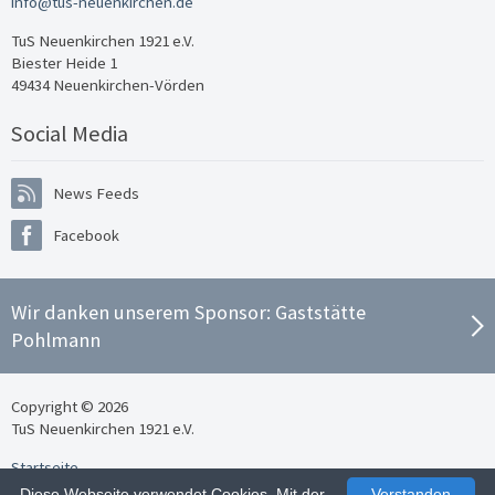
info@tus-neuenkirchen.de
TuS Neuenkirchen 1921 e.V.
Biester Heide 1
49434 Neuenkirchen-Vörden
Social Media
News Feeds
Facebook
Wir danken unserem Sponsor:
Gaststätte
Pohlmann
Copyright © 2026
TuS Neuenkirchen 1921 e.V.
Startseite
Kontakt
Diese Webseite verwendet Cookies. Mit der
Verstanden